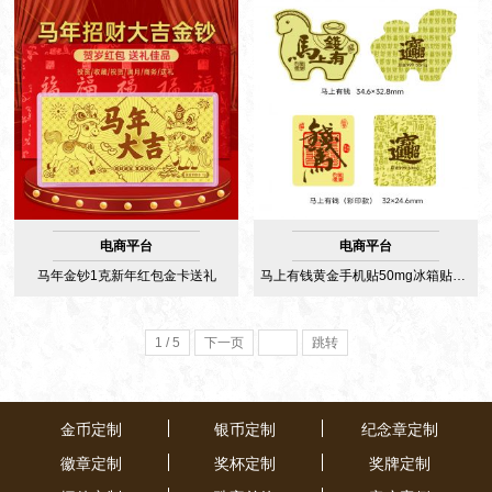
电商平台
电商平台
马年金钞1克新年红包金卡送礼
马上有钱黄金手机贴50mg冰箱贴彩印足金999
1 / 5
下一页
跳转
金币定制
银币定制
纪念章定制
徽章定制
奖杯定制
奖牌定制